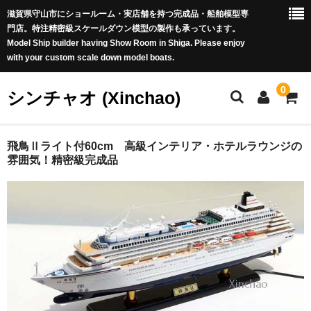
滋賀県守山市にショールーム・実店舗を持つ完成品・船舶模型専
門店。特注精密級スケールダウン模型の製作も承っています。
Model Ship builder having Show Room in Shiga. Please enjoy
with your custom scale down model boats.
0
シンチャオ (Xinchao)
ホーム
飛鳥Ⅱライト付60cm 高級インテリア・ホテルラウンジの
雰囲気！精密級完成品
商品カテゴリー
新商品 (New Arrivals)
世界の帆船 (Famous Tall Ships worldwide)
豪華客船 (Luxury Liners)
戦艦 (Battle Ships)