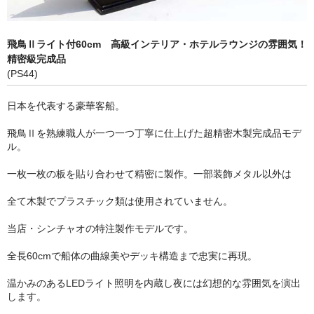
ヨット (Classic Yachts, Modern Yachts)
ｸﾙｰｻﾞｰ､ｽﾋﾟｰﾄﾞﾎﾞｰﾄ (Modern Yachts , Speed Boats)
飛鳥Ⅱライト付60cm 高級インテリア・ホテルラウンジの雰囲気！
精密級完成品
ボトルシップ （Bottle Ships)
(PS44)
ショーケース (Display Cases)
日本を代表する豪華客船。
アクセサリー (Marine Accessories)
飛鳥Ⅱを熟練職人が一つ一つ丁寧に仕上げた超精密木製完成品モデ
ル。
乗り物（Vehicles Wooden/Metal)
一枚一枚の板を貼り合わせて精密に製作。一部装飾メタル以外は
立体像・絵画 (Figures, Pictures)
全て木製でプラスチック類は使用されていません。
レトロブリキ模型 (Antique Toys)
当店・シンチャオの特注製作モデルです。
タンカー・タグボート (Oil Tankers Tugboats)
全長60cmで船体の曲線美やデッキ構造まで忠実に再現。
ラジコン仕様 (Boats for RC)
温かみのあるLEDライト照明を内蔵し夜には幻想的な雰囲気を演出
します。
特商法に基づく表示 (Specified Commercial Transaction Law)