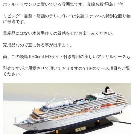
ホテル・ラウンジに置いている雰囲気です。真鍮名板”飛鳥Ⅱ”付
ショップ紹介 (Information of Xinchao )
リビング・書斎・店舗のデｲスプレイは勿論ファンへの特別な贈り物
お問い合わせ (Contact us for Question)
に最適です。
よくあるお問い合わせ (FAQ)
量産品にはない木製手作りの質感をぜひお楽しみください。
完成品なので直に飾る事が出来ます。
お便り紹介
尚、この飛鳥Ⅱ60cmLEDライト付き専用の美しいアクリルケースも
別売ですがご用意させて頂いておりますのでHPのケース項目をご覧
ください。