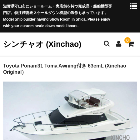
滋賀県守山市にショールーム・実店舗を持つ完成品・船舶模型専
門店。特注精密級スケールダウン模型の製作も承っています。
Model Ship builder having Show Room in Shiga. Please enjoy
with your custom scale down model boats.
0
シンチャオ (Xinchao)
ホーム
Toyota Ponam31 Toma Awning付き 63cmL (Xinchao
Original）
商品カテゴリー
新商品 (New Arrivals)
世界の帆船 (Famous Tall Ships worldwide)
豪華客船 (Luxury Liners)
戦艦 (Battle Ships)