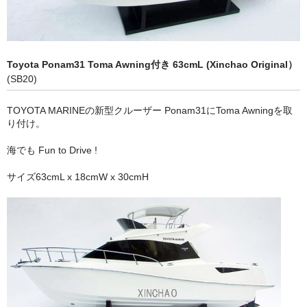
ヨット (Classic Yachts, Modern Yachts)
ｸﾙｰｻﾞｰ､ｽﾋﾟｰﾄﾞﾎﾞｰﾄ (Modern Yachts , Speed Boats)
Toyota Ponam31 Toma Awning付き 63cmL (Xinchao Original）
ボトルシップ （Bottle Ships)
(SB20)
ショーケース (Display Cases)
TOYOTA MARINEの新型クルーザー Ponam31にToma Awningを取
り付け。
アクセサリー (Marine Accessories)
海でも Fun to Drive !
乗り物（Vehicles Wooden/Metal)
サイズ63cmL x 18cmW x 30cmH
立体像・絵画 (Figures, Pictures)
レトロブリキ模型 (Antique Toys)
タンカー・タグボート (Oil Tankers Tugboats)
ラジコン仕様 (Boats for RC)
特商法に基づく表示 (Specified Commercial Transaction Law)