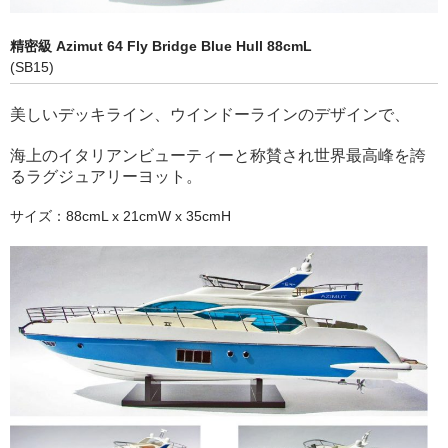
ヨット (Classic Yachts, Modern Yachts)
精密級 Azimut 64 Fly Bridge Blue Hull 88cmL
ｸﾙｰｻﾞｰ､ｽﾋﾟｰﾄﾞﾎﾞｰﾄ (Modern Yachts , Speed Boats)
(SB15)
ボトルシップ （Bottle Ships)
美しいデッキライン、ウインドーラインのデザインで、
ショーケース (Display Cases)
海上のイタリアンビューティーと称賛され世界最高峰を誇
るラグジュアリーヨット。
アクセサリー (Marine Accessories)
サイズ：88cmL x 21cmW x 35cmH
乗り物（Vehicles Wooden/Metal)
立体像・絵画 (Figures, Pictures)
レトロブリキ模型 (Antique Toys)
タンカー・タグボート (Oil Tankers Tugboats)
ラジコン仕様 (Boats for RC)
特商法に基づく表示 (Specified Commercial Transaction Law)