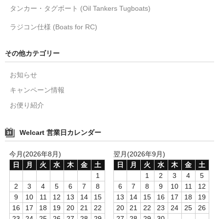
タンカー・タグボート (Oil Tankers Tugboats)
ラジコン仕様 (Boats for RC)
その他カテゴリー
お知らせ
キャンペーン情報
お便り紹介
Welcart 営業日カレンダー
今月(2026年8月)
翌月(2026年9月)
日
月
火
水
木
金
土
日
月
火
水
木
金
土
1
1
2
3
4
5
2
3
4
5
6
7
8
6
7
8
9
10
11
12
9
10
11
12
13
14
15
13
14
15
16
17
18
19
16
17
18
19
20
21
22
20
21
22
23
24
25
26
23
24
25
26
27
28
29
27
28
29
30