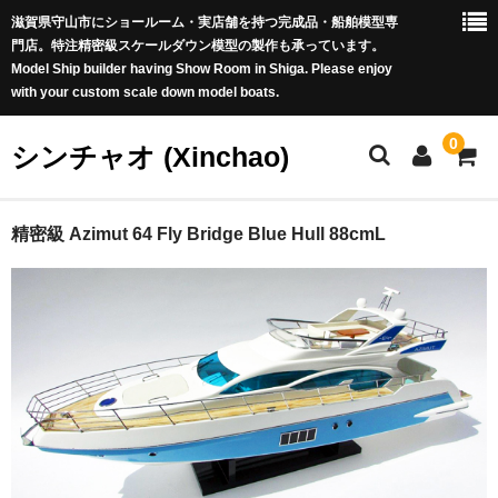
滋賀県守山市にショールーム・実店舗を持つ完成品・船舶模型専
門店。特注精密級スケールダウン模型の製作も承っています。
Model Ship builder having Show Room in Shiga. Please enjoy
with your custom scale down model boats.
0
シンチャオ (Xinchao)
ホーム
精密級 Azimut 64 Fly Bridge Blue Hull 88cmL
商品カテゴリー
新商品 (New Arrivals)
世界の帆船 (Famous Tall Ships worldwide)
豪華客船 (Luxury Liners)
戦艦 (Battle Ships)