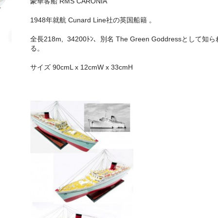
豪華客船 RMS CARONIA
1948年就航 Cunard Line社の英国船籍 。
全長218m, 34200ﾄﾝ、別名 The Green Goddressとして知ら
る。
サイズ 90cmL x 12cmW x 33cmH