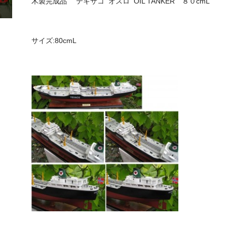
木製完成品 テキサコ オスロ OIL TANKER ８０cmL
サイズ:80cmL