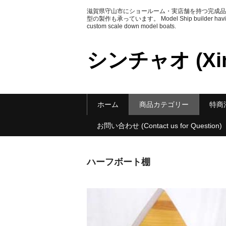
滋賀県守山市にショールーム・実店舗を持つ完成品
型の製作も承っています。 Model Ship builder having Sh
custom scale down model boats.
シンチャオ (Xin
ホーム
商品カテゴリー
特商法に
お問い合わせ (Contact us for Question)
ハーフボート棚