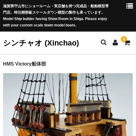
滋賀県守山市にショールーム・実店舗を持つ完成品・船舶模型専
門店。特注精密級スケールダウン模型の製作も承っています。
Model Ship builder having Show Room in Shiga. Please enjoy
with your custom scale down model boats.
0
シンチャオ (Xinchao)
ホーム
HMS Victory船体部
商品カテゴリー
新商品 (New Arrivals)
世界の帆船 (Famous Tall Ships worldwide)
豪華客船 (Luxury Liners)
戦艦 (Battle Ships)