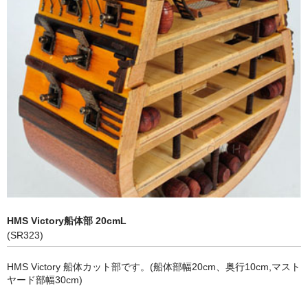
ヨット (Classic Yachts, Modern Yachts)
ｸﾙｰｻﾞｰ､ｽﾋﾟｰﾄﾞﾎﾞｰﾄ (Modern Yachts , Speed Boats)
ボトルシップ （Bottle Ships)
ショーケース (Display Cases)
アクセサリー (Marine Accessories)
乗り物（Vehicles Wooden/Metal)
立体像・絵画 (Figures, Pictures)
レトロブリキ模型 (Antique Toys)
HMS Victory船体部 20cmL
(SR323)
タンカー・タグボート (Oil Tankers Tugboats)
HMS Victory 船体カット部です。(船体部幅20cm、奥行10cm,マスト
ラジコン仕様 (Boats for RC)
ヤード部幅30cm)
特商法に基づく表示 (Specified Commercial Transaction Law)