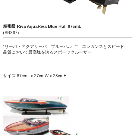
ヨット (Classic Yachts, Modern Yachts)
ｸﾙｰｻﾞｰ､ｽﾋﾟｰﾄﾞﾎﾞｰﾄ (Modern Yachts , Speed Boats)
精密級 Riva AquaRiva Blue Hull 87cmL
ボトルシップ （Bottle Ships)
(SR367)
ショーケース (Display Cases)
”リーバ・アクアリーバ ブルーハル゛” エレガンスとスピード、
品質において最高峰を誇るスポーツクルーザー
アクセサリー (Marine Accessories)
乗り物（Vehicles Wooden/Metal)
サイズ:87cmL x 27cmW x 23cmH
立体像・絵画 (Figures, Pictures)
レトロブリキ模型 (Antique Toys)
タンカー・タグボート (Oil Tankers Tugboats)
ラジコン仕様 (Boats for RC)
特商法に基づく表示 (Specified Commercial Transaction Law)