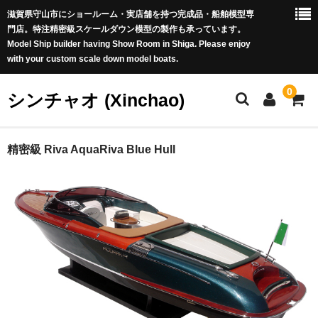
滋賀県守山市にショールーム・実店舗を持つ完成品・船舶模型専
門店。特注精密級スケールダウン模型の製作も承っています。
Model Ship builder having Show Room in Shiga. Please enjoy
with your custom scale down model boats.
0
シンチャオ (Xinchao)
ホーム
精密級 Riva AquaRiva Blue Hull
商品カテゴリー
新商品 (New Arrivals)
世界の帆船 (Famous Tall Ships worldwide)
豪華客船 (Luxury Liners)
戦艦 (Battle Ships)