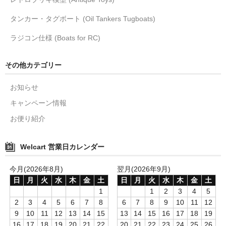
タンカー・タグボート (Oil Tankers Tugboats)
ラジコン仕様 (Boats for RC)
その他カテゴリー
お知らせ
キャンペーン情報
お便り紹介
Welcart 営業日カレンダー
今月(2026年8月)
翌月(2026年9月)
日
月
火
水
木
金
土
日
月
火
水
木
金
土
1
1
2
3
4
5
2
3
4
5
6
7
8
6
7
8
9
10
11
12
9
10
11
12
13
14
15
13
14
15
16
17
18
19
16
17
18
19
20
21
22
20
21
22
23
24
25
26