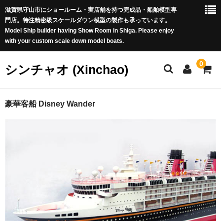
滋賀県守山市にショールーム・実店舗を持つ完成品・船舶模型専
門店。特注精密級スケールダウン模型の製作も承っています。
Model Ship builder having Show Room in Shiga. Please enjoy
with your custom scale down model boats.
0
シンチャオ (Xinchao)
ホーム
豪華客船 Disney Wander
商品カテゴリー
新商品 (New Arrivals)
世界の帆船 (Famous Tall Ships worldwide)
豪華客船 (Luxury Liners)
戦艦 (Battle Ships)