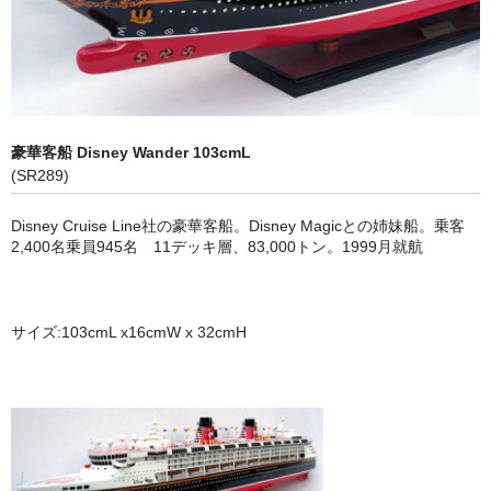
ヨット (Classic Yachts, Modern Yachts)
ｸﾙｰｻﾞｰ､ｽﾋﾟｰﾄﾞﾎﾞｰﾄ (Modern Yachts , Speed Boats)
ボトルシップ （Bottle Ships)
ショーケース (Display Cases)
豪華客船 Disney Wander 103cmL
(SR289)
アクセサリー (Marine Accessories)
Disney Cruise Line社の豪華客船。Disney Magicとの姉妹船。乗客
乗り物（Vehicles Wooden/Metal)
2,400名乗員945名 11デッキ層、83,000トン。1999月就航
立体像・絵画 (Figures, Pictures)
サイズ:103cmL x16cmW x 32cmH
レトロブリキ模型 (Antique Toys)
タンカー・タグボート (Oil Tankers Tugboats)
ラジコン仕様 (Boats for RC)
特商法に基づく表示 (Specified Commercial Transaction Law)