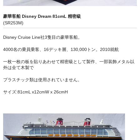
ヨット (Classic Yachts, Modern Yachts)
豪華客船 Disney Dream 81cmL 精密級
ｸﾙｰｻﾞｰ､ｽﾋﾟｰﾄﾞﾎﾞｰﾄ (Modern Yachts , Speed Boats)
(SR253M)
ボトルシップ （Bottle Ships)
Disney Cruise Line社3隻目の豪華客船。
ショーケース (Display Cases)
4000名の乗員乗客、16デッキ層、130,000トン。2010就航
アクセサリー (Marine Accessories)
一枚一枚の板を貼りあわせて精密級として製作、一部装飾メタル以
外は全て木製で
乗り物（Vehicles Wooden/Metal)
プラスチック類は使用されていません。
立体像・絵画 (Figures, Pictures)
サイズ:81cmL x12cmW x 26cmH
レトロブリキ模型 (Antique Toys)
タンカー・タグボート (Oil Tankers Tugboats)
ラジコン仕様 (Boats for RC)
特商法に基づく表示 (Specified Commercial Transaction Law)