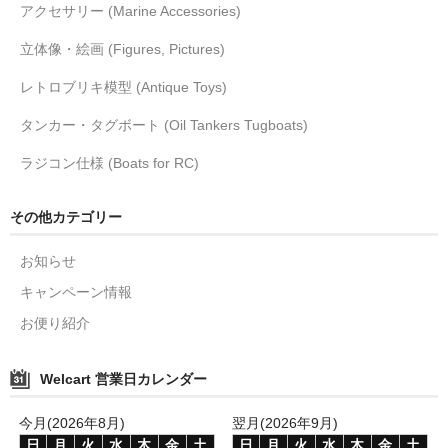
アクセサリー (Marine Accessories)
立体像・絵画 (Figures, Pictures)
レトロブリキ模型 (Antique Toys)
タンカー・タグボート (Oil Tankers Tugboats)
ラジコン仕様 (Boats for RC)
その他カテゴリー
お知らせ
キャンペーン情報
お便り紹介
Welcart 営業日カレンダー
今月(2026年8月)
翌月(2026年9月)
日
月
火
水
木
金
土
日
月
火
水
木
金
土