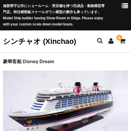
滋賀県守山市にショールーム・実店舗を持つ完成品・船舶模型専
門店。特注精密級スケールダウン模型の製作も承っています。
Model Ship builder having Show Room in Shiga. Please enjoy
with your custom scale down model boats.
0
シンチャオ (Xinchao)
ホーム
豪華客船 Disney Dream
商品カテゴリー
新商品 (New Arrivals)
世界の帆船 (Famous Tall Ships worldwide)
豪華客船 (Luxury Liners)
戦艦 (Battle Ships)