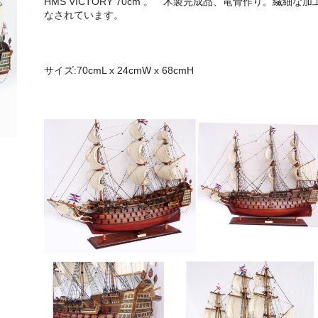
HMS VICTORY 70cm 。 木製完成品、竜骨作り。繊細な加
なされています。
サイズ:70cmL x 24cmW x 68cmH